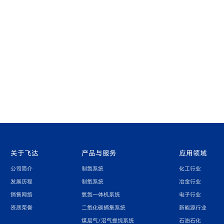
关于飞达
产品与服务
应用领域
公司简介
制氮系统
化工行业
发展历程
制氧系统
冶金行业
销售网络
氧氮一体机系统
电子行业
资质荣誉
二氧化碳捕集系统
新能源行业
煤层气/沼气提纯系统
石油石化