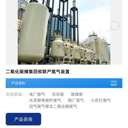
二氧化碳捕集回收联产氮气装置
产品资料:
应用领域：
电厂烟气
石灰窑
玻璃窑
水泥窑等窑炉尾气
钢厂尾气
小苏打尾气
沼气尾气等含二氧化碳尾气
产品咨询