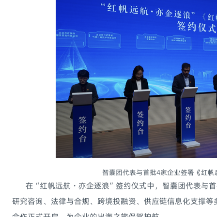
智囊团代表与首批4家企业签署《红帆
在“红帆远航・亦企逐浪”签约仪式中，智囊团代表与首
研究咨询、法律与合规、跨境投融资、供应链信息化支撑等
合作正式开启，为企业的出海之旅保驾护航。