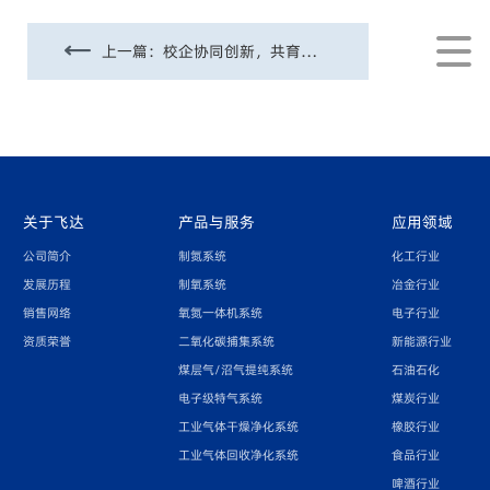
上一篇：
校企协同创新，共育卓越人才：中国矿大（北京）研究生赴飞达捷能开展研发实践
关于飞达
产品与服务
应用领域
公司简介
制氮系统
化工行业
发展历程
制氧系统
冶金行业
销售网络
氧氮一体机系统
电子行业
资质荣誉
二氧化碳捕集系统
新能源行业
煤层气/沼气提纯系统
石油石化
电子级特气系统
煤炭行业
工业气体干燥净化系统
橡胶行业
工业气体回收净化系统
食品行业
啤酒行业