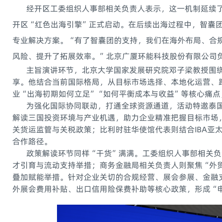
经开区工委组织人事部相关负责人表示，这一机制延续了
开区“红色出海引擎”正式启动。在后续出海过程中，智囊
专业解决方案。“有了智囊团的支持，我们在海外布局、合
风险、提升了拓展效率。”北京广厦环能科技股份有限公司
主旨演讲环节，北京大学国家发展研究院邓子梁教授围绕
享。他结合当前国际格局，从目标市场选择、本地化运营、
业“出海初期如何立足”“如何平衡成本与收益”等核心痛
为强化国际协同联动，打通全球资源通道，活动特邀泰国
解读三国投资环境与产业机遇，助力企业精准把握目标市场
关货运监管与关税政策；比利时驻华使馆代表则结合IBA亚
合作路径。
政策解读环节同样“干货”满满。工委组织人事部相关负责
才引育与流动支持举措；商务金融局相关负责人则聚焦“外
叠加赋能举措。针对企业关切的合规经营、展会参展、金融
外展会费用补贴、出口信用险保费补助等核心政策，形成“